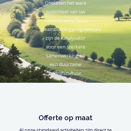
Ontketen het ware
potentieel van uw
medewerkers. Onze
teambuildingprogramma’s
zijn de katalysator
voor een sterkere
samenwerking en
een duurzame
bedrijfscultuur.
Offerte op maat
Al onze standaard activiteiten zijn direct te