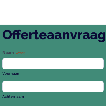
Offerteaanvraag
Naam
(Vereist)
Voornaam
Achternaam