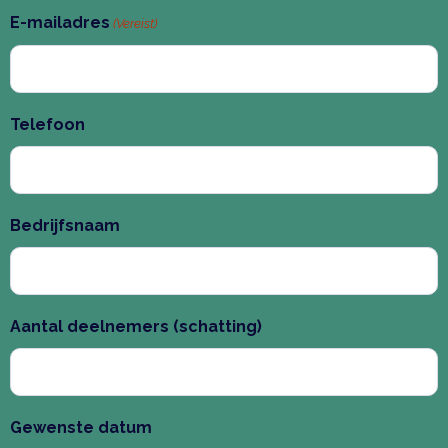
E-mailadres
(Vereist)
Telefoon
Bedrijfsnaam
Aantal deelnemers (schatting)
Gewenste datum