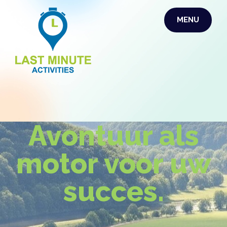
MENU
LAST MINUTE
ACTIVITIES
Avontuur als
motor voor uw
succes.